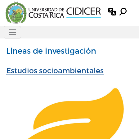
Pasar al contenido principal
Líneas de investigación
Estudios socioambientales
R
Im