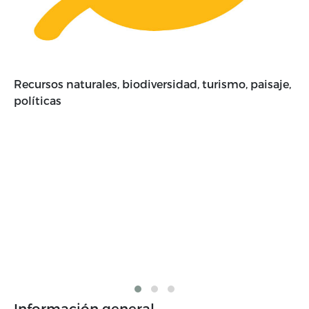
Recursos naturales, biodiversidad, turismo, paisaje,
políticas
Ab
mi
al
re
se
tu
ac
Información general