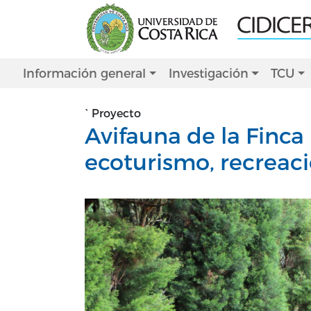
Pasar al contenido principal
Main navigation
Información general
Investigación
TCU
`
Proyecto
Avifauna de la Finca
ecoturismo, recreac