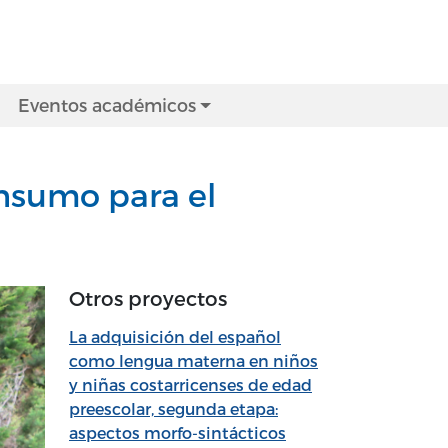
Eventos académicos
insumo para el
Otros proyectos
La adquisición del español
como lengua materna en niños
y niñas costarricenses de edad
preescolar, segunda etapa:
aspectos morfo-sintácticos