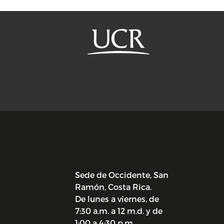
Sede de Occidente, San
Ramón, Costa Rica.
De lunes a viernes, de
7:30 a.m. a 12 m.d. y de
1:00 a 4:30 p.m.