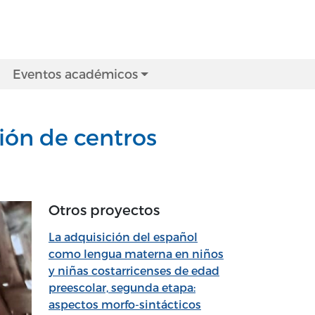
Eventos académicos
ción de centros
Otros proyectos
La adquisición del español
como lengua materna en niños
y niñas costarricenses de edad
preescolar, segunda etapa:
aspectos morfo-sintácticos