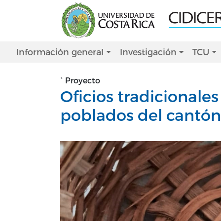
Pasar al contenido principal
Main navigation
Información general
Investigación
TCU
`
Proyecto
Oficios tradicionale
poblados del cantó